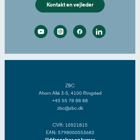
Kontakt en vejleder
Youtube
Instagram
Facebook
Linkedin
ZBC
Ahorn Allé 3-5, 4100 Ringsted
+45 55 78 88 88
zbc@zbc.dk
CVR: 10521815
EAN: 5798000553682
Uddannelser og kurser