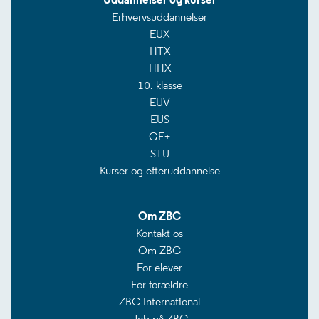
Erhvervsuddannelser
EUX
HTX
HHX
10. klasse
EUV
EUS
GF+
STU
Kurser og efteruddannelse
Om ZBC
Kontakt os
Om ZBC
For elever
For forældre
ZBC International
Job på ZBC