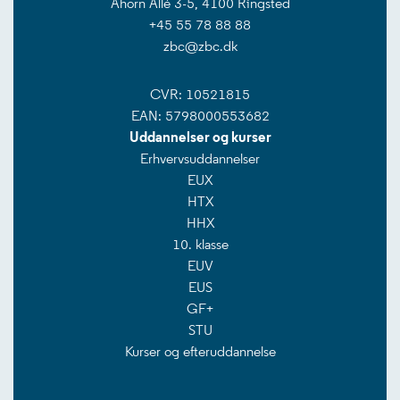
Ahorn Allé 3-5, 4100 Ringsted
+45 55 78 88 88
zbc@zbc.dk
CVR: 10521815
EAN: 5798000553682
Uddannelser og kurser
Erhvervsuddannelser
EUX
HTX
HHX
10. klasse
EUV
EUS
GF+
STU
Kurser og efteruddannelse