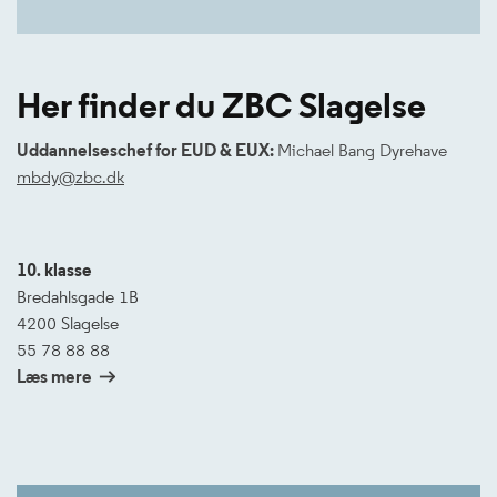
Her finder du ZBC Slagelse
Uddannelseschef for EUD & EUX:
Michael Bang Dyrehave
mbdy@zbc.dk
10. klasse
Bredahlsgade 1B
4200 Slagelse
55 78 88 88
Læs mere
Leaflet
|
©
OpenStreetMap
+