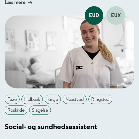
Læs mere
EUD
EUX
Faxe
Holbæk
Køge
Næstved
Ringsted
Roskilde
Slagelse
Social- og sundhedsassistent