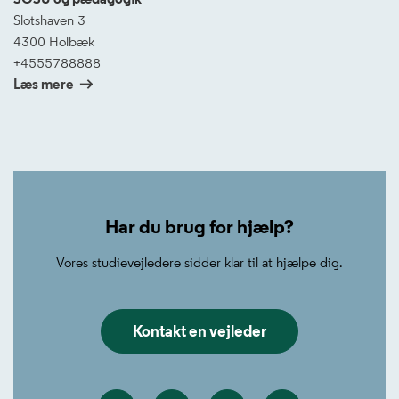
Slotshaven 3
4300 Holbæk
+4555788888
Læs mere
Leaflet
|
©
OpenStreetMap
+
−
Har du brug for hjælp?
Vores studievejledere sidder klar til at hjælpe dig.
Kontakt en vejleder