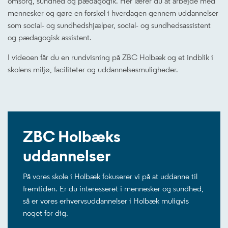
omsorg, sundhed og pædagogik. Her lærer du at arbejde med
mennesker og gøre en forskel i hverdagen gennem uddannelser
som social- og sundhedshjælper, social- og sundhedsassistent
og pædagogisk assistent.
I videoen får du en rundvisning på ZBC Holbæk og et indblik i
skolens miljø, faciliteter og uddannelsesmuligheder.
ZBC Holbæks
uddannelser
På vores skole i Holbæk fokuserer vi på at uddanne til
fremtiden. Er du interesseret i mennesker og sundhed,
så er vores erhvervsuddannelser i Holbæk muligvis
noget for dig.