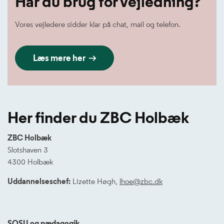
Har du brug for vejledning?
Vores vejledere sidder klar på chat, mail og telefon.
Læs mere her
Her finder du ZBC Holbæk
ZBC Holbæk
Slotshaven 3
4300 Holbæk
Uddannelseschef:
Lizette Høgh,
lhoe@zbc.dk
SOSU og pædagogik