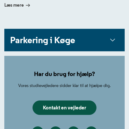
Læs mere
Leaflet
|
©
OpenStreetMap
+
−
Parkering i Køge
Har du brug for hjælp?
Vores studievejledere sidder klar til at hjælpe dig.
Kontakt en vejleder