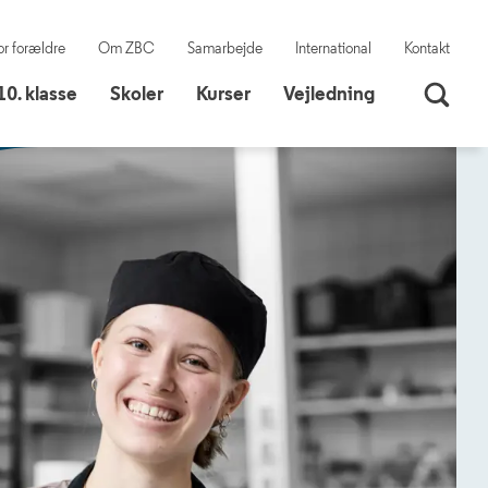
or forældre
Om ZBC
Samarbejde
International
Kontakt
10. klasse
Skoler
10. klasse
Skoler
Kurser
Vejledning
Søg