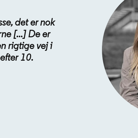
se, det er nok
 [...] De er
n rigtige vej i
efter 10.