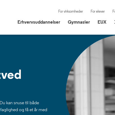
For virksomheder
For elever
F
Erhvervsuddannelser
Gymnasier
EUX
Erhvervsuddannelser
Gymnasier
EUX
tved
Du kan snuse til både
 faglighed og få et år med