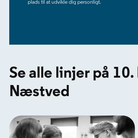
plads til at udvikle dig personligt.
Se alle linjer på 10.
Næstved