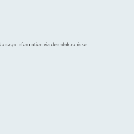
u søge information via den elektroniske
Leaflet
|
©
OpenStreetMap