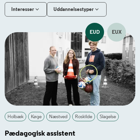
Interesser
Uddannelsestyper
EUD
EUX
Holbæk
Køge
Næstved
Roskilde
Slagelse
Pædagogisk assistent