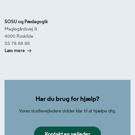
SOSU og Pædagogik
Maglegårdsvej 8
4000 Roskilde
55 78 88 88
Læs mere
Leaflet
|
©
OpenStreetMap
+
−
Har du brug for hjælp?
Vores studievejledere sidder klar til at hjælpe dig.
Kontakt en vejleder