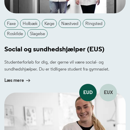
Faxe
Holbæk
Køge
Næstved
Ringsted
Roskilde
Slagelse
Social og sundhedshjælper (EUS)
Studenterforløb for dig, der gerne vil være social- og
sundhedshjælper. Du er tidligere student fra gymnasiet.
Læs mere
EUD
EUX