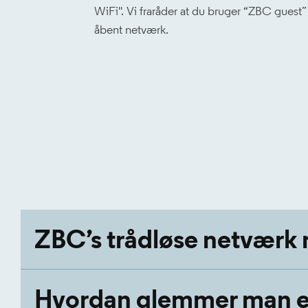
WiFi''.
Vi fraråder at du bruger “ZBC guest”
åbent netværk.
ZBC’s trådløse netvær
Hvordan glemmer man e