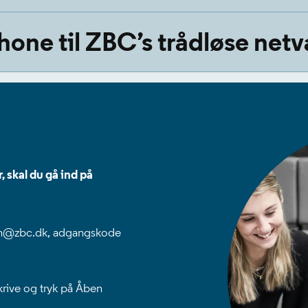
Phone til ZBC’s trådløse net
, skal du gå ind på
vn@zbc.dk, adgangskode
rive og tryk på Åben