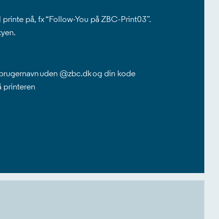
l printe på, fx “Follow-You på ZBC-Print03”.
kyen.
brugernavn uden @zbc.dk og din kode
å printeren