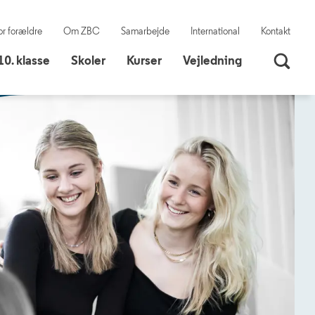
or forældre
Om ZBC
Samarbejde
International
Kontakt
10. klasse
Skoler
10. klasse
Skoler
Kurser
Vejledning
Søg