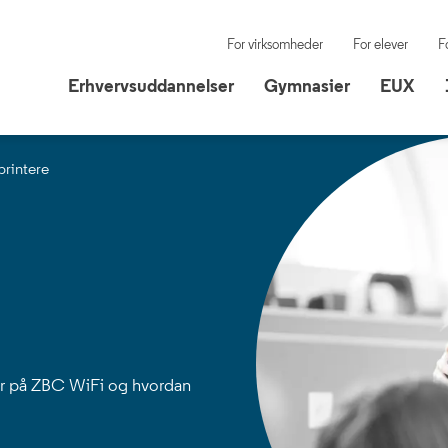
For virksomheder
For elever
F
Erhvervsuddannelser
Gymnasier
EUX
Erhvervsuddannelser
Gymnasier
EUX
rintere
er på ZBC WiFi og hvordan