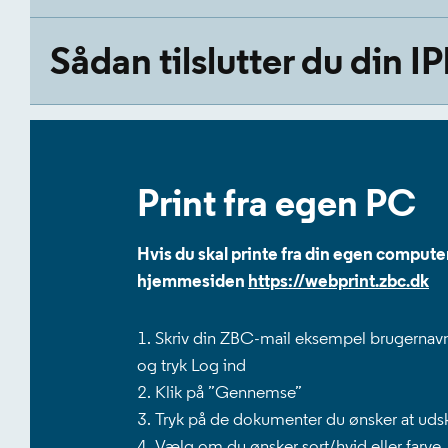
Sådan tilslutter du din I
Print fra egen PC
Hvis du skal printe fra din egen computer
hjemmesiden
https://webprint.zbc.dk
Skriv din ZBC-mail eksempel brugerna
og tryk Log ind
Klik på ”Gennemse”
Tryk på de dokumenter du ønsker at udsk
Vælg om du ønsker sort/hvid eller farve