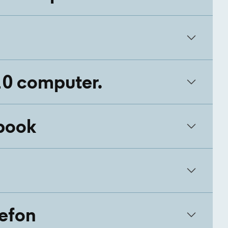
10 computer.
book
lefon