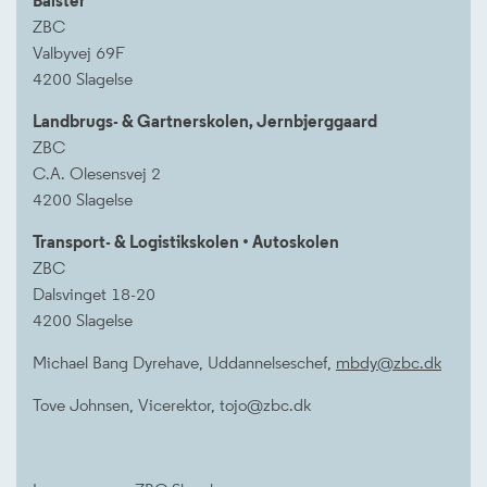
Balster
ZBC
Valbyvej 69F
4200 Slagelse
Landbrugs- & Gartnerskolen, Jernbjerggaard
ZBC
C.A. Olesensvej 2
4200 Slagelse
Transport- & Logistikskolen • Autoskolen
ZBC
Dalsvinget 18-20
4200 Slagelse
Michael Bang Dyrehave, Uddannelseschef,
mbdy@zbc.dk
Tove Johnsen, Vicerektor, tojo@zbc.dk