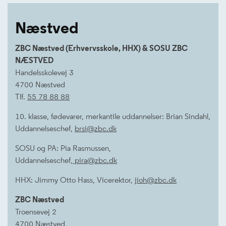
Næstved
ZBC Næstved (Erhvervsskole, HHX) & SOSU ZBC
NÆSTVED
Handelsskolevej 3
4700 Næstved
Tlf.
55 78 88 88
10. klasse, fødevarer, merkantile uddannelser: Brian Sindahl,
Uddannelseschef,
brsi@zbc.dk
SOSU og PA: Pia Rasmussen,
Uddannelseschef,
pira@zbc.dk
HHX: Jimmy Otto Hass, Vicerektor,
jioh@zbc.dk
ZBC Næstved
Troensevej 2
4700 Næstved