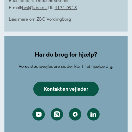
Brian Sindahl, Uddannelseschef
E-mail:
brsi@zbc.dk
Tlf.:
4171 0913
Læs mere om
ZBC Vordingborg
Har du brug for hjælp?
Vores studievejledere sidder klar til at hjælpe dig.
Kontakt en vejleder
Youtube
Instagram
Facebook
Linkedin