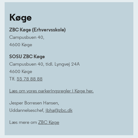
Køge
ZBC Køge (Erhvervsskole)
Campusbuen 40,
4600 Køge
SOSU ZBC Køge
Campusbuen 40, tidl. Lyngvej 24A
4600 Køge
Tlf.
55 78 88 88
Læs om vores parkeringsregler i Køge her.
Jesper Borresen Hansen,
Uddannelseschef,
jbha@zbc.dk
Læs mere om
ZBC Køge