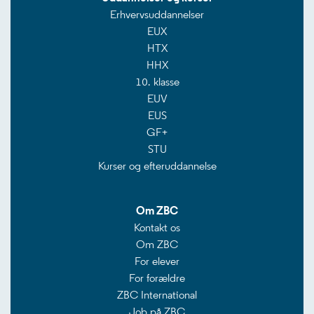
Erhvervsuddannelser
EUX
HTX
HHX
10. klasse
EUV
EUS
GF+
STU
Kurser og efteruddannelse
Om ZBC
Kontakt os
Om ZBC
For elever
For forældre
ZBC International
Job på ZBC