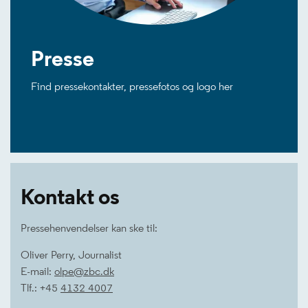
Presse
Find pressekontakter, pressefotos og logo her
Kontakt os
Pressehenvendelser kan ske til:
Oliver Perry, Journalist
E-mail:
olpe@zbc.dk
Tlf.: +45
4132 4007