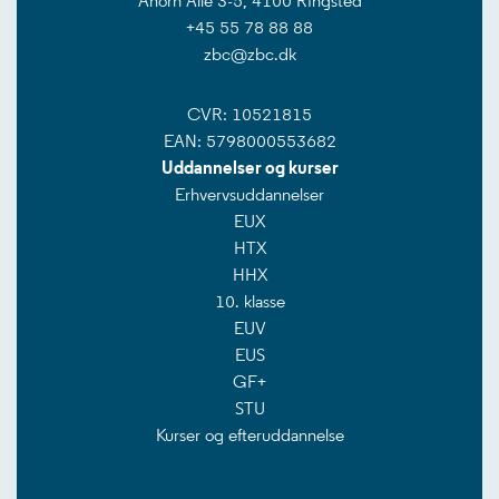
Ahorn Allé 3-5, 4100 Ringsted
+45 55 78 88 88
zbc@zbc.dk
CVR: 10521815
EAN: 5798000553682
Uddannelser og kurser
Erhvervsuddannelser
EUX
HTX
HHX
10. klasse
EUV
EUS
GF+
STU
Kurser og efteruddannelse