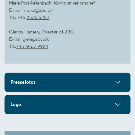
Maria Post-Kallenbach, Kommunikationschef
E-mail:
mpka@zbc.dk
Tlf.: +45
2535 5287
Glenny Hansen, Direktør på ZBC
E-mail:
gleh@zbc.dk
Tlf.:
+45 6067 9924
Pressefotos
Logo