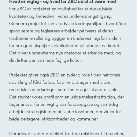
Hvad er vigtig – og hvad får ZBC ud af at være med
For ZBC er projektet en mulighed for at styrke både
kvaliteten og helheden i vores undervisningstilgang.
Gennem projektet kan vi udvikle læringsmiljøer, hvor både
sproglærere og faglærere arbejder på tværs af deres
traditionelle roller og bygger en undervisningsform, der i
højere grad afspejler virkeligheden på arbejdsmarkedet.
Det giver underviserne nye metoder at arbejde med, og
det løfter den samlede faglige kultur.
Projektet giver også ZBC en tydelig rolle i den nationale
udvikling af IGU forløb, fordi vi bidrager med viden,
materialer og erfaringer, som kan bruges af andre skoler.
Det styrker vores profil som en uddannelsesinstitution, der
tager ansvar for en vigtig samfundsopgave og samtidig
arbejder strategisk med at skabe løsninger, der virker for
både deltagere, virksomheder og kommuner.
Derudover skaber projektet tættere relationer til brancher,