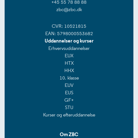
+45 55 78 88 88
zbc@zbc.dk
CVR: 10521815
EAN: 5798000553682
Uddannelser og kurser
Erhvervsuddannelser
EUX
HTX
HHX
10. klasse
EUV
EUS
GF+
STU
Kurser og efteruddannelse
Om ZBC