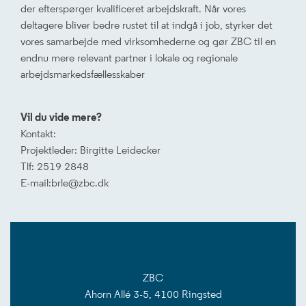
der efterspørger kvalificeret arbejdskraft. Når vores
deltagere bliver bedre rustet til at indgå i job, styrker det
vores samarbejde med virksomhederne og gør ZBC til en
endnu mere relevant partner i lokale og regionale
arbejdsmarkedsfællesskaber
Vil du vide mere?
Kontakt:
Projektleder: Birgitte Leidecker
Tlf: 2519 2848
E-mail:brle@zbc.dk
ZBC
Ahorn Allé 3-5, 4100 Ringsted