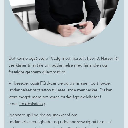
Det kunne også være ”Vælg med hjertet”, hvor 8. klasser får
værktøjer til at tale om uddannelse med hinanden og
forældre gennem dilemmafilm.
Vi besøger også FGU-centre og gymnasier, og tilbyder
uddannelsesinspiration til jeres unge mennesker. Du kan
læse meget mere om vores forskellige aktiviteter i
vores
forløbskatalog
.
Igennem spil og dialog snakker vi om
uddannelsesmuligheder og uddannelsesvalg på tværs af