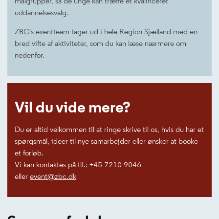
målgrupper, så de unge kan træffe et kvalificeret
uddannelsesvalg.
ZBC's eventteam tager ud i hele Region Sjælland med en
bred vifte af aktiviteter, som du kan læse nærmere om
nedenfor.
Vil du vide mere?
Du er altid velkommen til at ringe skrive til os, hvis du har et
spørgsmål, ideer til nye samarbejder eller ønsker at booke
et forløb.
Vi kan kontaktes på tlf.: +45 7210 9046
eller
event@zbc.dk