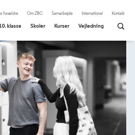
or forældre
Om ZBC
Samarbejde
International
Kontakt
10. klasse
Skoler
10. klasse
Skoler
Kurser
Vejledning
Søg