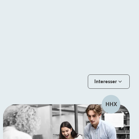
Interesser
HHX