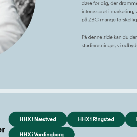
døre for dig, der drømme
interesseret i marketing, 
på ZBC mange forskellig
På denne side kan du dann
studieretninger, vi udby
HHX i Næstved
HHX i Ringsted
er
HHX i Vordingborg