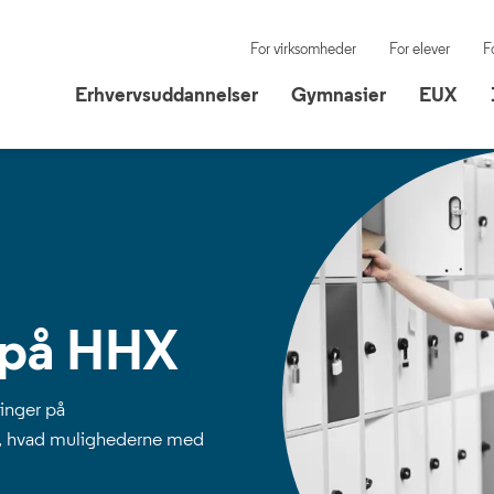
For virksomheder
For elever
F
Erhvervsuddannelser
Gymnasier
EUX
Erhvervsuddannelser
Gymnasier
EUX
 på HHX
inger på
å, hvad mulighederne med