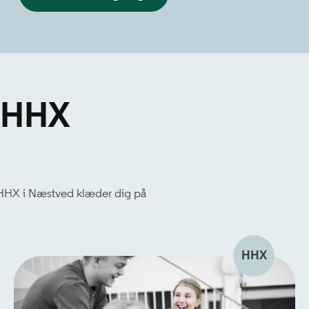
å HHX
 HHX i Næstved klæder dig på
HHX