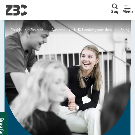
Søg
Men
Søg
Menu
Forside
Skolerne
Næstved
HHX Handelsgymnasium
Sprog
g for hjælp?