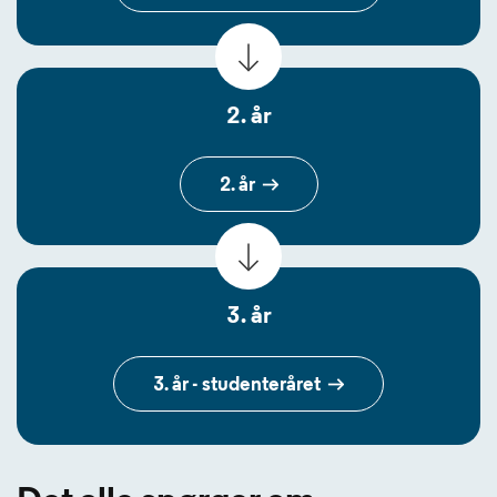
2. år
2. år
3. år
3. år - studenteråret