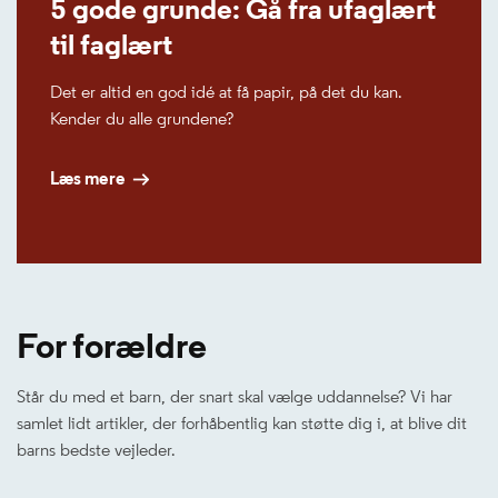
5 gode grunde: Gå fra ufaglært
til faglært
Det er altid en god idé at få papir, på det du kan.
Kender du alle grundene?
Læs mere
For forældre
Står du med et barn, der snart skal vælge uddannelse? Vi har
samlet lidt artikler, der forhåbentlig kan støtte dig i, at blive dit
barns bedste vejleder.