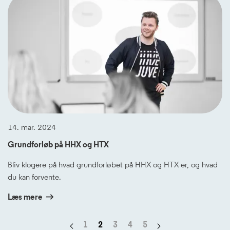
14. mar. 2024
Grundforløb på HHX og HTX
Bliv klogere på hvad grundforløbet på HHX og HTX er, og hvad
du kan forvente.
Læs mere
Forrige side
Næste side
1
2
3
4
5