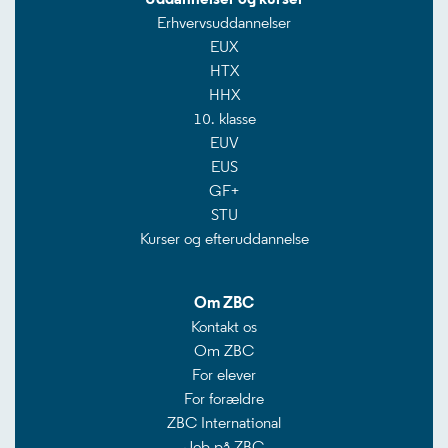
Erhvervsuddannelser
EUX
HTX
HHX
10. klasse
EUV
EUS
GF+
STU
Kurser og efteruddannelse
Om ZBC
Kontakt os
Om ZBC
For elever
For forældre
ZBC International
Job på ZBC