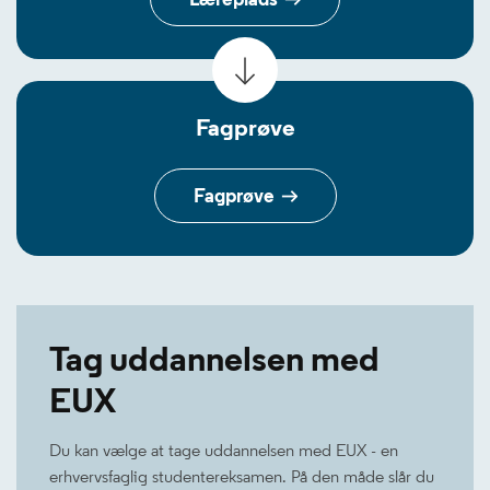
Fagprøve
Fagprøve
Tag uddannelsen med
EUX
Du kan vælge at tage uddannelsen med EUX - en
erhvervsfaglig studentereksamen. På den måde slår du