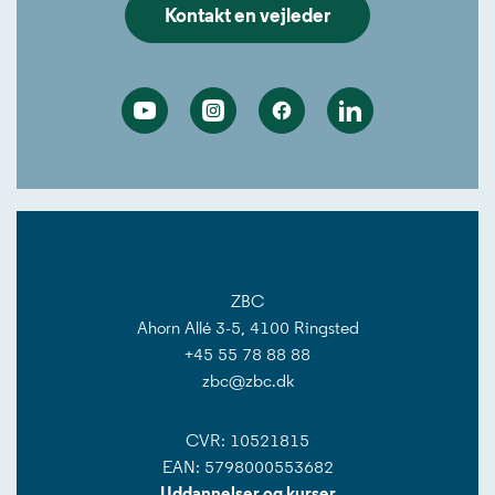
Kontakt en vejleder
Youtube
Instagram
Facebook
Linkedin
ZBC
Ahorn Allé 3-5, 4100 Ringsted
+45 55 78 88 88
zbc@zbc.dk
CVR: 10521815
EAN: 5798000553682
Uddannelser og kurser