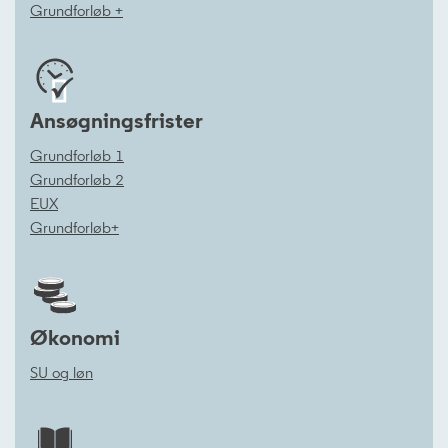
Grundforløb +


Ansøgningsfrister
Grundforløb 1
Grundforløb 2
EUX
Grundforløb+
Økonomi
SU og løn