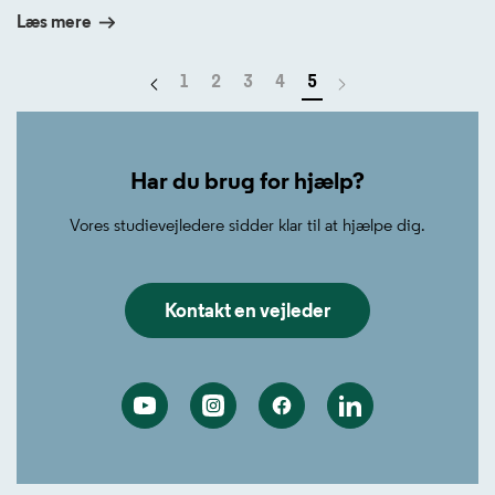
Læs mere
Forrige side
1
2
3
4
5
Har du brug for hjælp?
Vores studievejledere sidder klar til at hjælpe dig.
Kontakt en vejleder
Youtube
Instagram
Facebook
Linkedin