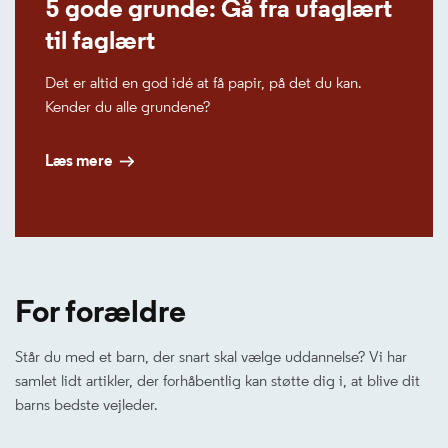
5 gode grunde: Gå fra ufaglært
til faglært
Det er altid en god idé at få papir, på det du kan.
Kender du alle grundene?
Læs mere
For forældre
Står du med et barn, der snart skal vælge uddannelse? Vi har
samlet lidt artikler, der forhåbentlig kan støtte dig i, at blive dit
barns bedste vejleder.